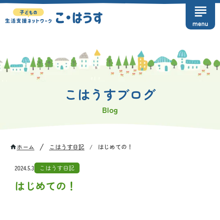
subject
menu
こはうすブログ
Blog
/
ホーム
こはうす日記
/
はじめての！
home
2024.5.3
こはうす日記
はじめての！