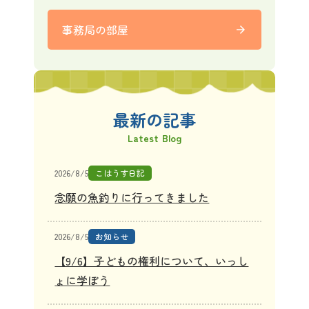
事務局の部屋
arrow_forward
最新の記事
Latest Blog
2026/8/5
こはうす日記
念願の魚釣りに行ってきました
2026/8/5
お知らせ
【9/6】子どもの権利について、いっし
ょに学ぼう