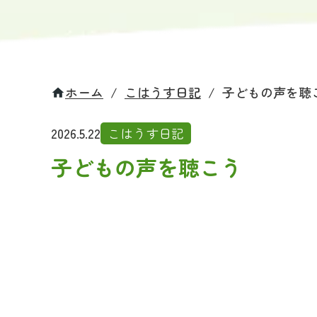
ホーム
/
こはうす日記
/
子どもの声を聴
home
2026.5.22
こはうす日記
子どもの声を聴こう