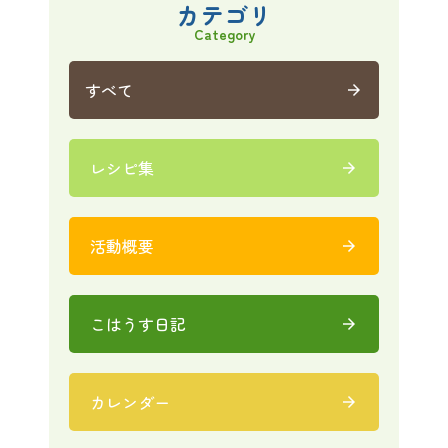
カテゴリ
Category
すべて
arrow_forward
レシピ集
arrow_forward
活動概要
arrow_forward
こはうす日記
arrow_forward
カレンダー
arrow_forward