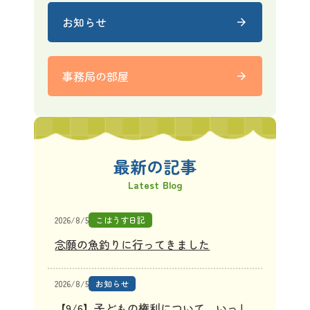
お知らせ
arrow_forward
事務局の部屋
arrow_forward
最新の記事
Latest Blog
2026/8/5
こはうす日記
念願の魚釣りに行ってきました
2026/8/5
お知らせ
【9/6】子どもの権利について、いっし