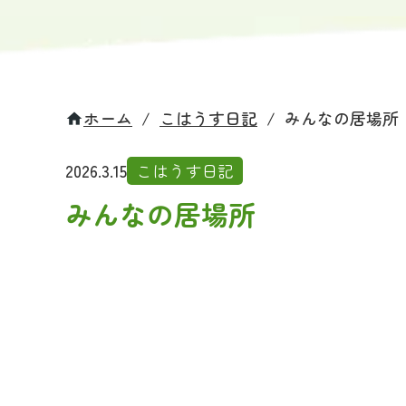
ホーム
/
こはうす日記
/
みんなの居場所
home
2026.3.15
こはうす日記
みんなの居場所