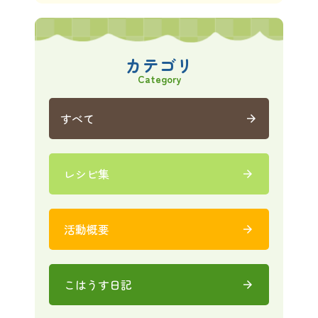
カテゴリ
Category
すべて
arrow_forward
レシピ集
arrow_forward
活動概要
arrow_forward
こはうす日記
arrow_forward