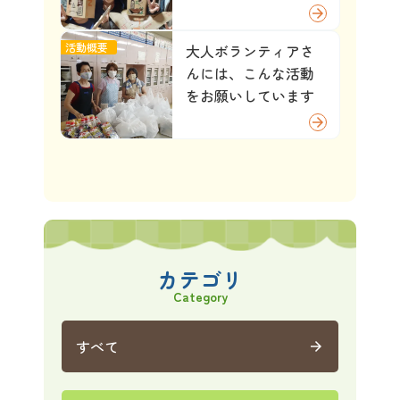
arrow_forward
活動概要
大人ボランティアさ
んには、こんな活動
をお願いしています
arrow_forward
カテゴリ
Category
すべて
arrow_forward