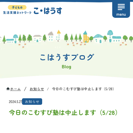
subject
menu
こはうすブログ
Blog
/
ホーム
お知らせ
/
今日のこむすび塾は中止します（5/28）
home
2024.5.27
お知らせ
今日のこむすび塾は中止します（5/28）