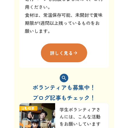
用ください。
食材は、常温保存可能、未開封で賞味
期限が1週間以上残っているものをお
願いします。
詳しく見る
arrow_forward
search
ボランティアも募集中！
ブログ記事もチェック！
活動概要
学生ボランティアさ
んには、こんな活動
をお願いしています