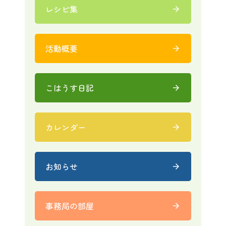
レシピ集
arrow_forward
活動概要
arrow_forward
こはうす日記
arrow_forward
カレンダー
arrow_forward
お知らせ
arrow_forward
事務局の部屋
arrow_forward