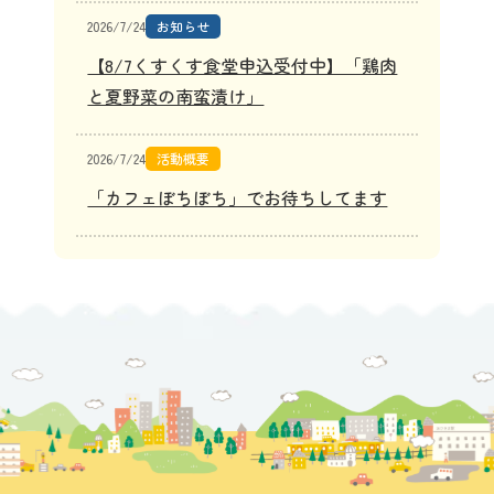
2026/7/24
お知らせ
【8/7くすくす食堂申込受付中】「鶏肉
と夏野菜の南蛮漬け」
2026/7/24
活動概要
「カフェぼちぼち」でお待ちしてます